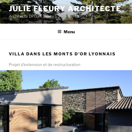
Aller
JULIE FLEURY ARCHITECTE
au
Architecte DPLG
contenu
principal
Menu
VILLA DANS LES MONTS D’OR LYONNAIS
Projet d’extension et de restructuration